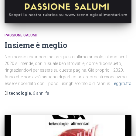
PASSIONE SALUMI
Insieme è meglio
Non posso che incominciare questo ultimo articolo, ultimo per il
2020 si intende, con l’usuale ben ritrovati e, come di consueto,
ringraziandovi per essere su questa pagina. Già proprio il 2020.
Anno che non avrà bisogno di particolari argomenti evocativi per
essere ricordato con il poco lusinghiero titolo di “annus
Leggi tutto
Di
tecnologie
,
6 anni
fa