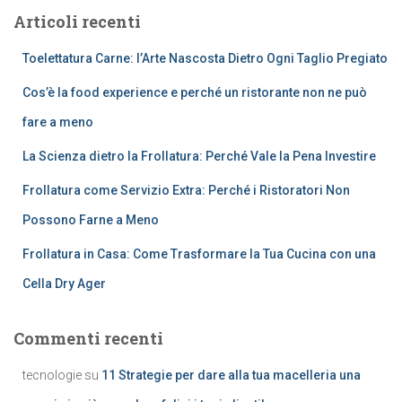
r
Articoli recenti
c
a
Toelettatura Carne: l’Arte Nascosta Dietro Ogni Taglio Pregiato
p
e
Cos’è la food experience e perché un ristorante non ne può
r
fare a meno
:
La Scienza dietro la Frollatura: Perché Vale la Pena Investire
Frollatura come Servizio Extra: Perché i Ristoratori Non
Possono Farne a Meno
Frollatura in Casa: Come Trasformare la Tua Cucina con una
Cella Dry Ager
Commenti recenti
tecnologie
su
11 Strategie per dare alla tua macelleria una