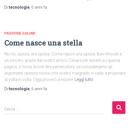
Di
tecnologie
,
6 anni
fa
PASSIONE SALUMI
Come nasce una stella
No no, spezia, era spezia. Come nasce una spezia. Ben ritrovati e
un sincero grazie dal vostro amico Cesare per essere su questa
pagina, o forse dovrei dire persecutore, se consideriamo gli
argomenti spesso noiosi che vostro malgrado vi vado a propinare
di volta in volta. Oggi proverò a essere
Leggi tutto
Di
tecnologie
,
6 anni
fa
R
Cerca …
i
c
e