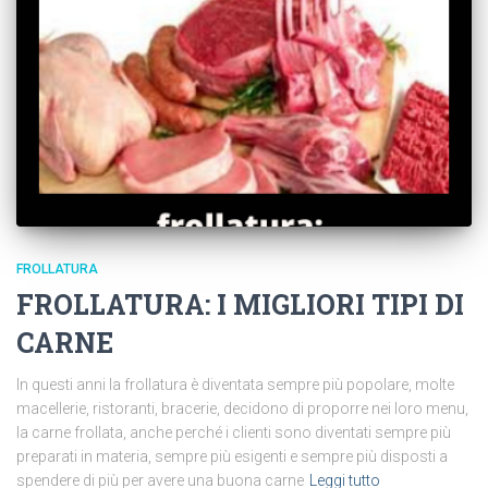
FROLLATURA
FROLLATURA: I MIGLIORI TIPI DI
CARNE
In questi anni la frollatura è diventata sempre più popolare, molte
macellerie, ristoranti, bracerie, decidono di proporre nei loro menu,
la carne frollata, anche perché i clienti sono diventati sempre più
preparati in materia, sempre più esigenti e sempre più disposti a
spendere di più per avere una buona carne
Leggi tutto