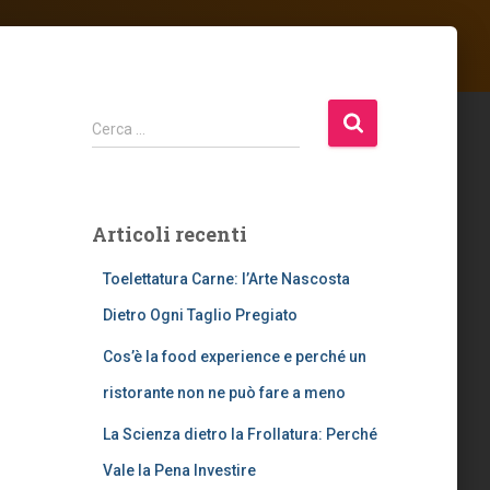
R
Cerca …
i
c
e
r
Articoli recenti
c
a
Toelettatura Carne: l’Arte Nascosta
p
e
Dietro Ogni Taglio Pregiato
r
Cos’è la food experience e perché un
:
ristorante non ne può fare a meno
La Scienza dietro la Frollatura: Perché
Vale la Pena Investire