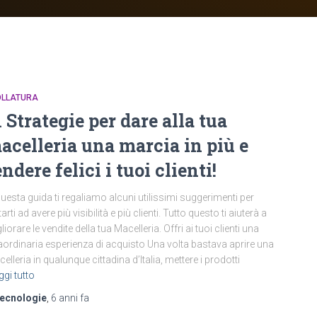
OLLATURA
1 Strategie per dare alla tua
acelleria una marcia in più e
endere felici i tuoi clienti!
questa guida ti regaliamo alcuni utilissimi suggerimenti per
tarti ad avere più visibilità e più clienti. Tutto questo ti aiuterà a
liorare le vendite della tua Macelleria. Offri ai tuoi clienti una
aordinaria esperienza di acquisto Una volta bastava aprire una
elleria in qualunque cittadina d’Italia, mettere i prodotti
ggi tutto
tecnologie
,
6 anni
fa