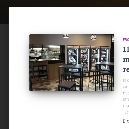
FR
1
m
r
In 
aiu
mig
str
mac
Le
Di